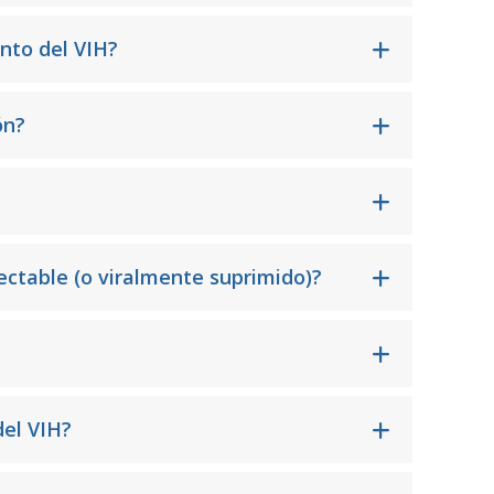
nto del VIH?
ón?
ectable (o viralmente suprimido)?
del VIH?