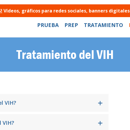
!
Vídeos, gráficos para redes sociales, banners digital
PRUEBA
PREP
TRATAMIENTO
Tratamiento del VIH
el VIH?
l VIH?