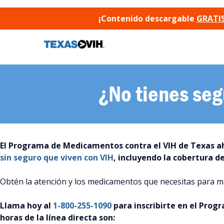
SKIP TO CONTENT
¡Contenido descargable
GRATIS
¿No tienes seg
El Programa de Medicamentos contra el VIH de Texas 
sin seguro que viven con VIH
, incluyendo la cobertura 
Obtén la atención y los medicamentos que necesitas para m
Llama hoy al
1-800-255-1090
para inscribirte en el Prog
horas de
la línea directa son
: