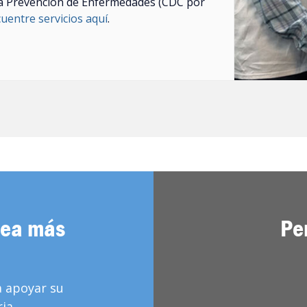
y la Prevencion de Enfermedades (CDC por
uentre servicios aquí
.
sea más
Pe
a apoyar su
ia.