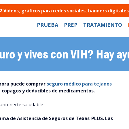
!
Vídeos, gráficos para redes sociales, banners digital
PRUEBA
PREP
TRATAMIENTO
uro y vives con VIH? Hay ay
ahora puede comprar
seguro médico para tejanos
de copagos y deducibles de medicamentos.
antenerte saludable.
rama de Asistencia de Seguros de Texas-PLUS.
Las