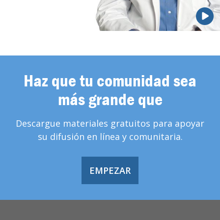
Haz que tu comunidad sea
más grande que
Descargue materiales gratuitos para apoyar
su difusión en línea y comunitaria.
EMPEZAR