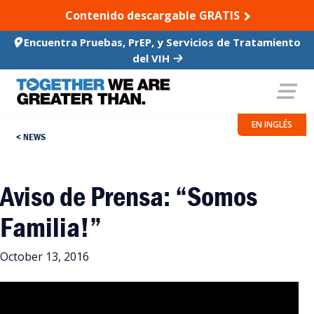
SKIP TO CONTENT
Contenido descargable GRATIS
Encuentra Pruebas, PrEP, y Servicios de Tratamiento
del VIH
EN INGLÉS
NEWS
Aviso de Prensa: “Somos
Familia!”
October 13, 2016