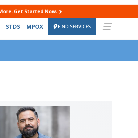
 More. Get Started Now.
STDS
MPOX
FIND SERVICES