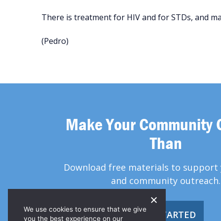
There is treatment for HIV and for STDs, and ma
(Pedro)
Make Your Community 
Than
Download free materials to support 
and community outreach.
We use cookies to ensure that we give
GET STARTED
you the best experience on our