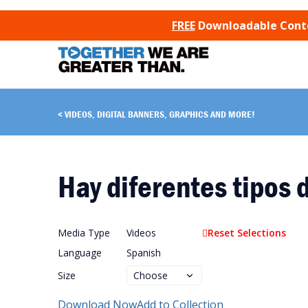
SKIP TO CONTENT
FREE
Downloadable Conten
VIDEOS, DIGITAL BANNERS, GRAPHICS AND MORE!
Hay diferentes tipos 
Media Type
Videos
Reset Selections
Language
Spanish
Size
Download Now
Add to Collection