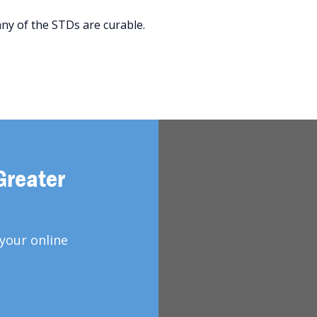
ny of the STDs are curable.
Greater
your online