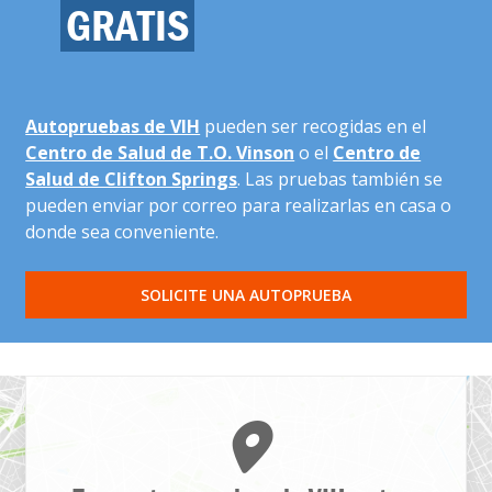
GRATIS
Autopruebas de VIH
pueden ser recogidas en el
Centro de Salud de T.O. Vinson
o el
Centro de
Salud de Clifton Springs
. Las pruebas también se
pueden enviar por correo para realizarlas en casa o
donde sea conveniente.
SOLICITE UNA AUTOPRUEBA