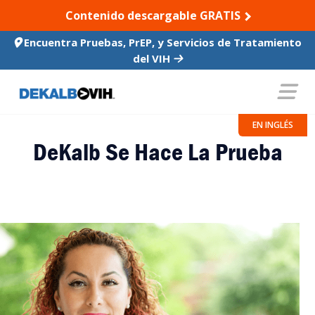
SKIP TO CONTENT
Contenido descargable GRATIS
Encuentra Pruebas, PrEP, y Servicios de Tratamiento
del VIH
EN INGLÉS
DeKalb Se Hace La Prueba