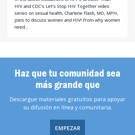
HIV and CDC’s Let’s Stop HIV Together video
series on sexual health, Charlene Flash, MD, MPH,
joins to discuss women and HIV! From why women
need...
Haz que tu comunidad sea
más grande que
Descargue materiales gratuitos para apoyar
su difusión en línea y comunitaria.
EMPEZAR