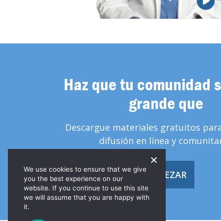
Haz que tu comunidad 
grande que
Descargue materiales gratuitos par
difusión en línea y comunitar
We use cookies to ensure that we give
EMPEZAR
you the best experience on our
website. If you continue to use this site
we will assume that you are happy with
it.