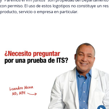
y “Paremos el VIH Juntos” son propiedad del Departamento d
con permiso. El uso de estos logotipos no constituye un re
producto, servicio o empresa en particular.