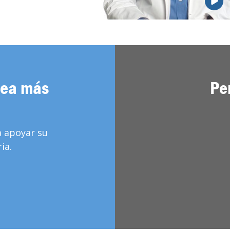
sea más
Pe
a apoyar su
ia.