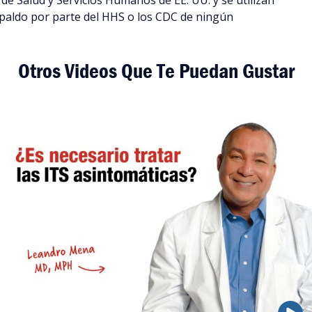
e Salud y Servicios Humanos de EE. UU. y se utilizan
spaldo por parte del HHS o los CDC de ningún
Otros Videos Que Te Puedan Gustar