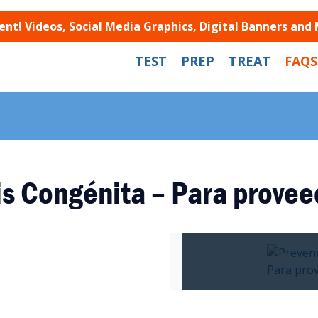
t! Videos, Social Media Graphics, Digital Banners and
TEST
PREP
TREAT
FAQS
lis Congénita – Para prove