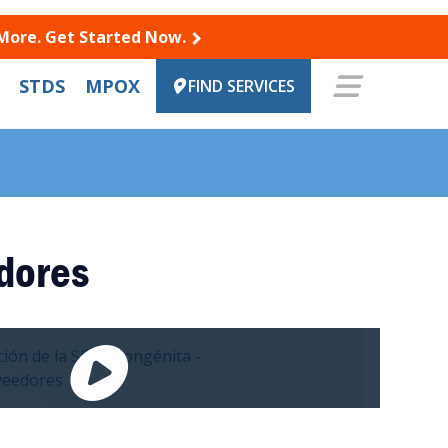
 More. Get Started Now.
STDS
MPOX
FIND SERVICES
edores