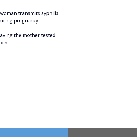
t woman transmits syphilis
 during pregnancy.
having the mother tested
orn.