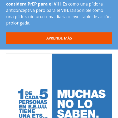
considera PrEP para el VIH
. Es como una píldora
anticonceptiva pero para el VIH.
Disponible como
una píldora de una toma diaria o inyectable de acción
prolongada.
APRENDE MÁS